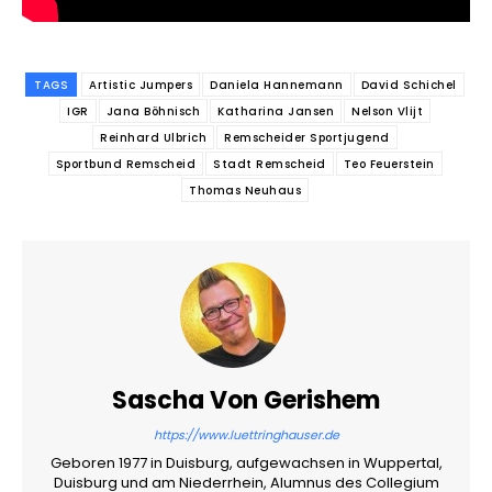
TAGS
Artistic Jumpers
Daniela Hannemann
David Schichel
IGR
Jana Böhnisch
Katharina Jansen
Nelson Vlijt
Reinhard Ulbrich
Remscheider Sportjugend
Sportbund Remscheid
Stadt Remscheid
Teo Feuerstein
Thomas Neuhaus
Sascha Von Gerishem
https://www.luettringhauser.de
Geboren 1977 in Duisburg, aufgewachsen in Wuppertal,
Duisburg und am Niederrhein, Alumnus des Collegium