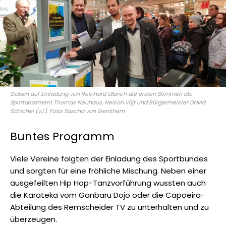
Gaben auf Einladung von Reinhard Ulbrich die ersten Stimmen ab:
Sportdezernent Thomas Neuhaus, Nelson Vlijt und Bürgermeister David
Schichel (v.l.). Foto: Sascha von Gerishem
Buntes Programm
Viele Vereine folgten der Einladung des Sportbundes
und sorgten für eine fröhliche Mischung. Neben einer
ausgefeilten Hip Hop-Tanzvorführung wussten auch
die Karateka vom Ganbaru Dojo oder die Capoeira-
Abteilung des Remscheider TV zu unterhalten und zu
überzeugen.