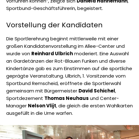
vorführen können“, zeigte sich
Daniela Hannemann
,
Sportbund-Geschäftsführerin, begeistert.
Vorstellung der Kandidaten
Die Sportlerehrung beginnt mittlerweile mit einer
großen Kandidatenvorstellung im Allee-Center und
wurde von
Reinhard Ulbrich
moderiert. Eine Auswahl
an Gardetänzen der Rot-Blauen Funken und diverse
Kindertänze gab es zum Einstimmen auf die sportliche
geprägte Veranstaltung. Ulbrich, 1. Vorsitzende vom
Sportbund Remscheid, eröffnete die Sportlerwahl
gemeinsam mit Bürgermeister
David Schichel
,
Sportdezernent
Thomas Neuhaus
und Center-
Manager
Nelson Vlijt
, die gleich die ersten Wahlkarten
ausgefüllt in die Urne warfen.