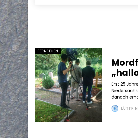
FERNSEHEN
Mordf
„hall
Erst 25 Jahr
Niedersachse
danach erhof
LÜTTRIN