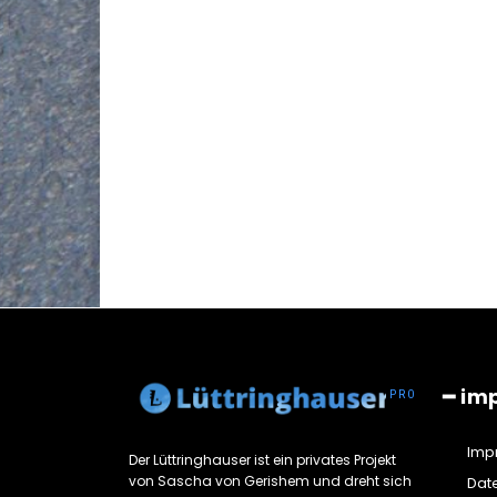
━ im
Imp
Der Lüttringhauser ist ein privates Projekt
von Sascha von Gerishem und dreht sich
Dat