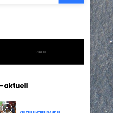
- Anzeige -
━ aktuell
KULTUR UNTEREINANDER