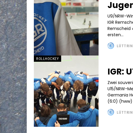
Juge
U9/NRW-Wint
IGR Remsche
Remscheid 4 : 1 Torschütze: Jaden Winkler (2 Tor
ersten...
LÜTTRIN
ROLLHOCKEY
IGR: U
Zwei souverä
U15/NRW-Mei
Germania He
(6:0) (
LÜTTRIN