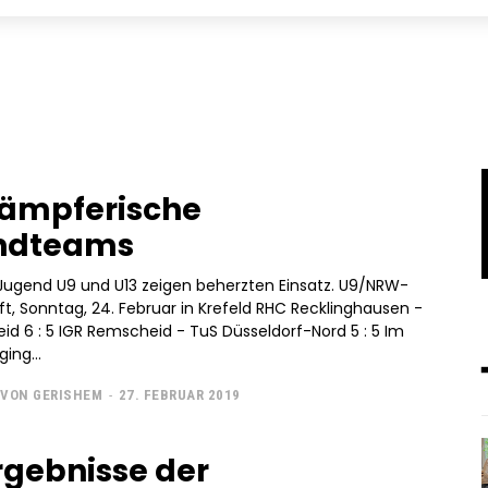
Kämpferische
ndteams
Jugend U9 und U13 zeigen beherzten Einsatz. U9/NRW-
t, Sonntag, 24. Februar in Krefeld RHC Recklinghausen -
d 6 : 5 IGR Remscheid - TuS Düsseldorf-Nord 5 : 5 Im
ging...
VON GERISHEM
-
27. FEBRUAR 2019
Ergebnisse der