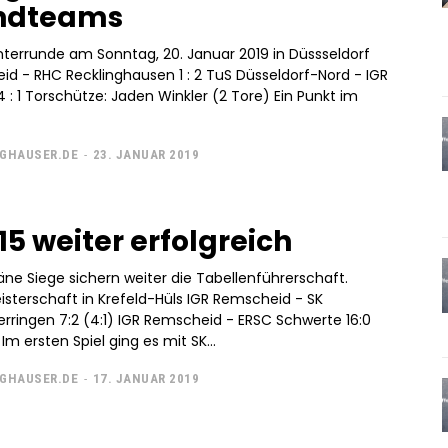
ndteams
errunde am Sonntag, 20. Januar 2019 in Düssseldorf
id - RHC Recklinghausen 1 : 2 TuS Düsseldorf-Nord - IGR
e) Ein Punkt im
GHAUSER.DE
-
23. JANUAR 2019
15 weiter erfolgreich
ne Siege sichern weiter die Tabellenführerschaft.
sterschaft in Krefeld-Hüls IGR Remscheid - SK
rringen 7:2 (4:1) IGR Remscheid - ERSC Schwerte 16:0
hww) Im ersten Spiel ging es mit SK...
GHAUSER.DE
-
17. JANUAR 2019