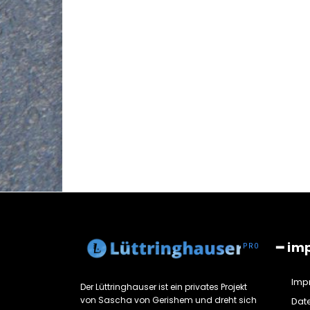
━ im
Imp
Der Lüttringhauser ist ein privates Projekt
von Sascha von Gerishem und dreht sich
Dat