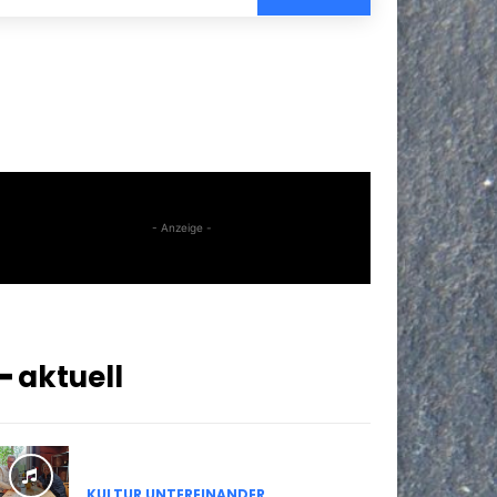
- Anzeige -
━ aktuell
KULTUR UNTEREINANDER