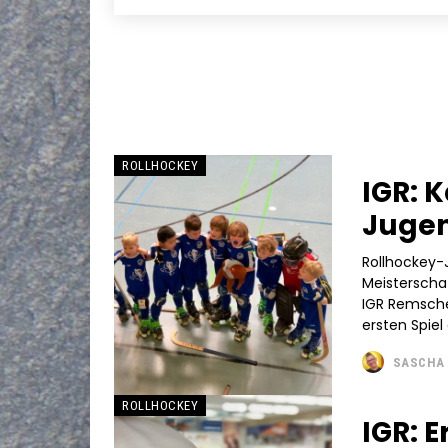
ROLLHOCKEY
IGR: 
Juge
Rollhockey-
Meisterschaf
IGR Remschei
ersten Spiel 
SASCHA 
ROLLHOCKEY
IGR: 