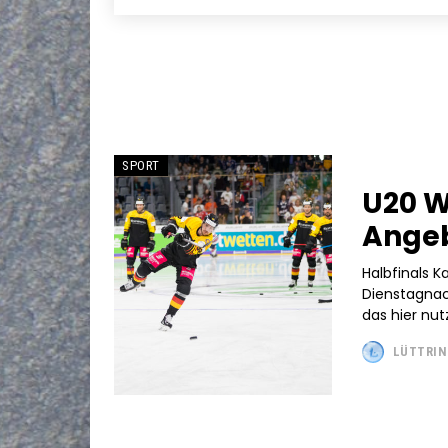
SPORT
U20 W
Angeb
Halbfinals 
Dienstagnach
LÜTTRIN