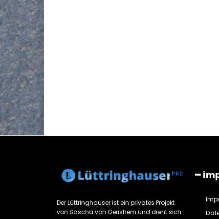
━ im
Imp
Der Lüttringhauser ist ein privates Projekt
von Sascha von Gerishem und dreht sich
Dat