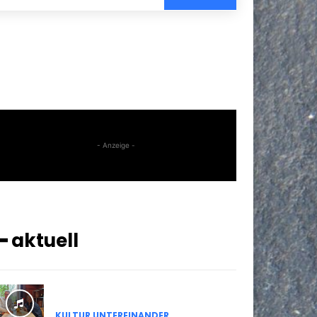
- Anzeige -
━ aktuell
KULTUR UNTEREINANDER