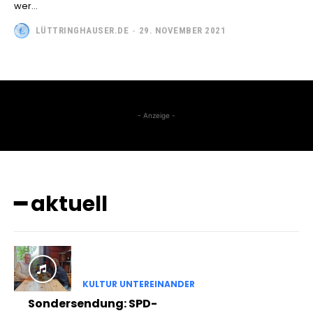
wer...
LÜTTRINGHAUSER.DE
-
29. NOVEMBER 2021
- Anzeige -
━ aktuell
KULTUR UNTEREINANDER
Sondersendung: SPD-