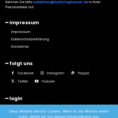
Nehmen Sie bitte
redaktion@luettringhauser.de
in Ihren
Presseverteiler auf.
━ impressum
Impressum
Datenschutzerklärung
Disclaimer
━ folgt uns
Facebook
Instagram
Paypal
Twitter
Youtube
━ login
Diese Website benutzt Cookies. Wenn du die Website weiter
nutzt, gehen wir von deinem Einverständnis aus.