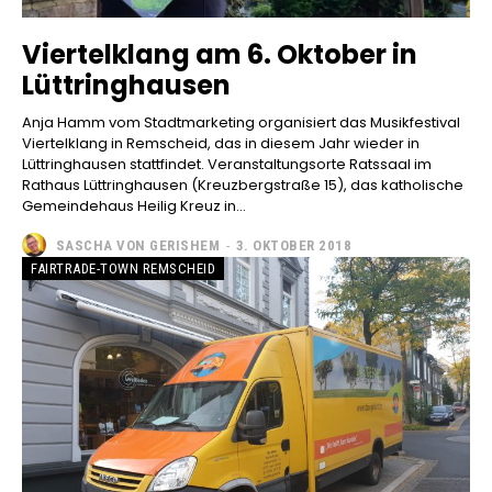
Viertelklang am 6. Oktober in
Lüttringhausen
Anja Hamm vom Stadtmarketing organisiert das Musikfestival
Viertelklang in Remscheid, das in diesem Jahr wieder in
Lüttringhausen stattfindet. Veranstaltungsorte Ratssaal im
Rathaus Lüttringhausen (Kreuzbergstraße 15), das katholische
Gemeindehaus Heilig Kreuz in...
SASCHA VON GERISHEM
-
3. OKTOBER 2018
FAIRTRADE-TOWN REMSCHEID