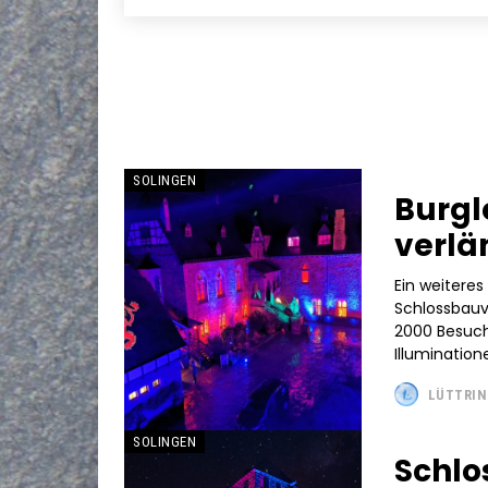
SOLINGEN
Burgl
verlä
Ein weitere
Schlossbauv
2000 Besuch
LÜTTRIN
SOLINGEN
Schlo