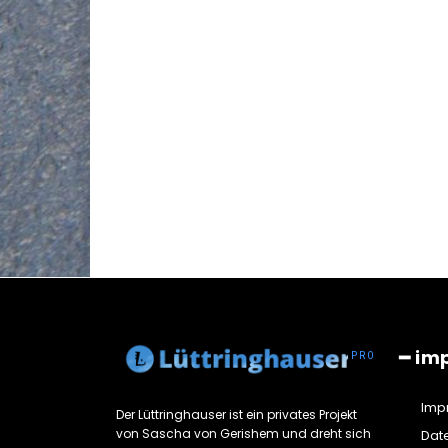
━ im
Imp
Der Lüttringhauser ist ein privates Projekt
von Sascha von Gerishem und dreht sich
Dat