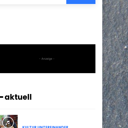
- Anzeige -
━ aktuell
KULTUR UNTEREINANDER