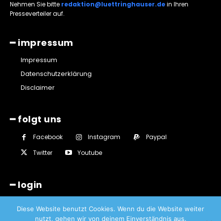
Nehmen Sie bitte
redaktion@luettringhauser.de
in Ihren
Presseverteiler auf.
━ impressum
Impressum
Datenschutzerklärung
Disclaimer
━ folgt uns
Facebook
Instagram
Paypal
Twitter
Youtube
━ login
Diese Website benutzt Cookies. Wenn du die Website weiter
nutzt, gehen wir von deinem Einverständnis aus.