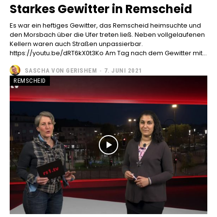
Starkes Gewitter in Remscheid
Es war ein heftiges Gewitter, das Remscheid heimsuchte und
den Morsbach über die Ufer treten ließ. Neben vollgelaufenen
Kellern waren auch Straßen unpassierbar.
https://youtu.be/dRT6kX0t3Ko Am Tag nach dem Gewitter mit...
SASCHA VON GERISHEM
-
7. JUNI 2021
REMSCHEID