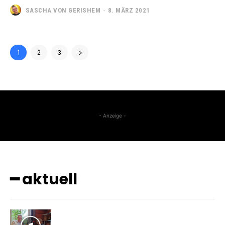
SASCHA VON GERISHEM
-
8. MÄRZ 2021
1
2
3
- Anzeige -
━ aktuell