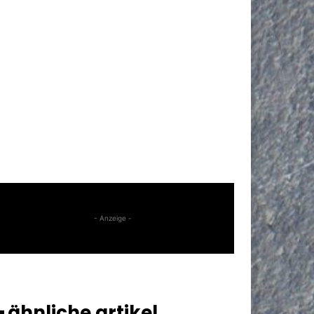
- Anzeige -
━ ähnliche artikel