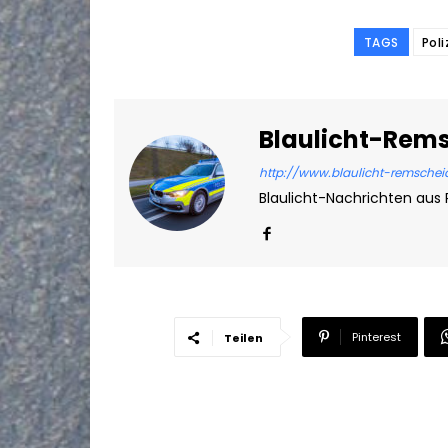
TAGS
Pol
Blaulicht-Rem
http://www.blaulicht-remschei
Blaulicht-Nachrichten aus
Pinterest
Teilen