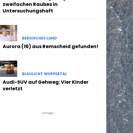
zweifachen Raubes in
Untersuchungshaft
BERGISCHES LAND
Aurora (16) aus Remscheid gefunden!
BLAULICHT WUPPERTAL
Audi-SUV auf Gehweg: Vier Kinder
verletzt
- Anzeige -