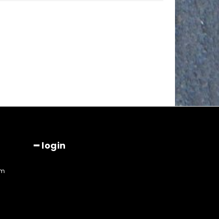
━ login
am