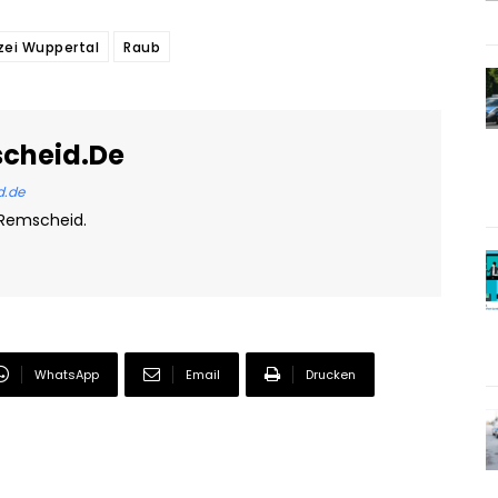
izei Wuppertal
Raub
scheid.de
d.de
 Remscheid.
WhatsApp
Email
Drucken