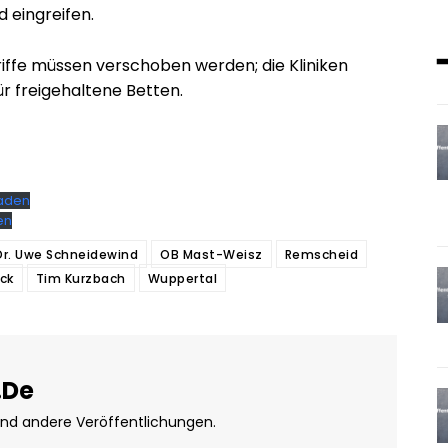
d eingreifen.
riffe müssen verschoben werden; die Kliniken
r freigehaltene Betten.
laden
en
Dr. Uwe Schneidewind
OB Mast-Weisz
Remscheid
ck
Tim Kurzbach
Wuppertal
.de
und andere Veröffentlichungen.