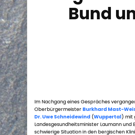
Bund un
Im Nachgang eines Gespräches vergangen
Oberbürgermeister
Burkhard Mast-Wei
Dr. Uwe Schneidewind
(
Wuppertal
) mit
Landesgesundheitsminister Laumann und B
schwierige Situation in den bergischen Kli