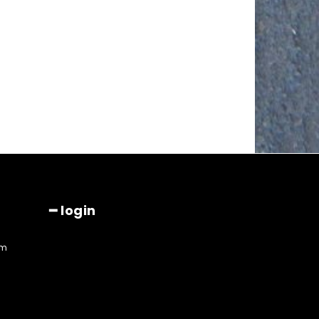
━ login
am