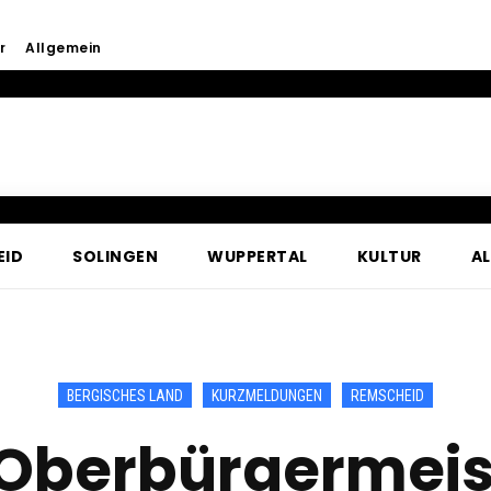
r
Allgemein
EID
SOLINGEN
WUPPERTAL
KULTUR
A
BERGISCHES LAND
KURZMELDUNGEN
REMSCHEID
Oberbürgermeis