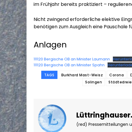
im Frühjahr bereits praktiziert – regulieren
Nicht zwingend erforderliche elektive Eing
benötigen zum Ausgleich eine Pauschale fü
Anlagen
111120 Bergische OB an Minister Laumann
Herunter
111120 Bergische OB an Minister Spahn
Herunterlad
TAGS
Burkhard Mast-Weisz
Corona
Solingen
Städtedreie
Lüttringhauser
(red) Pressemitteilungen 