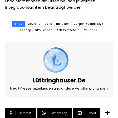
Ende März können die Hilfen bei den jeweiligen
Integrationsämtern beantragt werden.
TAGS
Covid 19
EUTB
Inklusion
Jürgen Kucharczyk
Lennep
SPD Lennep
SPD Remscheid
Teilhabe
Lüttringhauser.de
(red) Pressemitteilungen und andere Veröffentlichungen.
Pinterest
WhatsApp
Email