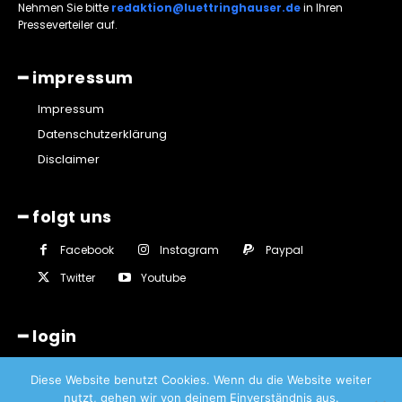
Nehmen Sie bitte
redaktion@luettringhauser.de
in Ihren
Presseverteiler auf.
━ impressum
Impressum
Datenschutzerklärung
Disclaimer
━ folgt uns
Facebook
Instagram
Paypal
Twitter
Youtube
━ login
Diese Website benutzt Cookies. Wenn du die Website weiter
nutzt, gehen wir von deinem Einverständnis aus.