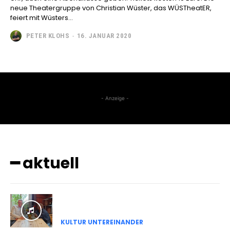
neue Theatergruppe von Christian Wüster, das WÜSTheatER,
feiert mit Wüsters...
PETER KLOHS
-
16. JANUAR 2020
- Anzeige -
━ aktuell
KULTUR UNTEREINANDER