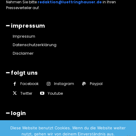
Nehmen Sie bitte
redaktion@luettringhauser.de
in Ihren
Presseverteiler auf.
━ impressum
Impressum
Datenschutzerklärung
Disclaimer
━ folgt uns
Facebook
Instagram
Paypal
Twitter
Youtube
━ login
Diese Website benutzt Cookies. Wenn du die Website weiter
nutzt, gehen wir von deinem Einverständnis aus.