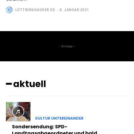
LÜTTRINGHAUSER.DE
-
8. JANUAR 2021
- Anzeige -
━ aktuell
KULTUR UNTEREINANDER
Sondersendung: SPD-
Landtagsabgeordneter und bald