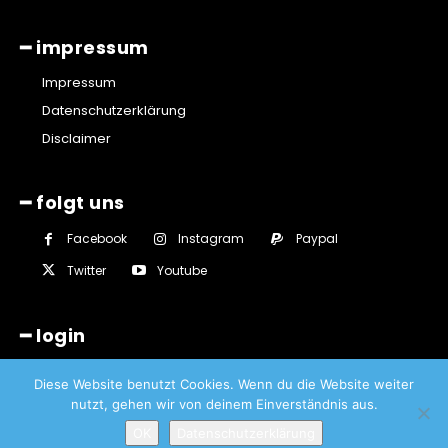
━ impressum
Impressum
Datenschutzerklärung
Disclaimer
━ folgt uns
Facebook
Instagram
Paypal
Twitter
Youtube
━ login
Diese Website benutzt Cookies. Wenn du die Website weiter
nutzt, gehen wir von deinem Einverständnis aus.
OK
Datenschutzerklärung
© Lüttringhauser - Sascha von Gerishem