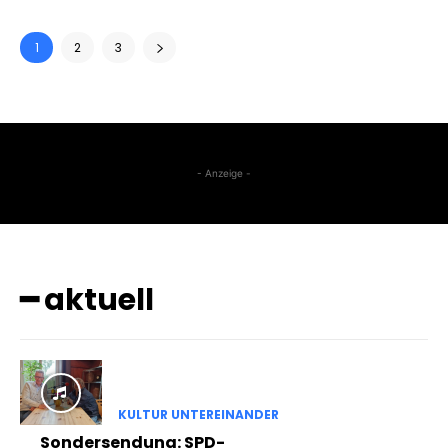
1
2
3
- Anzeige -
━ aktuell
KULTUR UNTEREINANDER
Sondersendung: SPD-