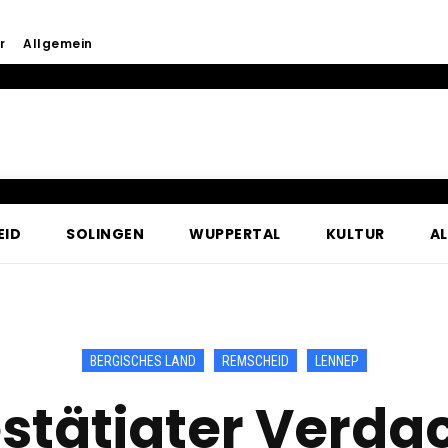
r
Allgemein
EID
SOLINGEN
WUPPERTAL
KULTUR
A
BERGISCHES LAND
REMSCHEID
LENNEP
stätigter Verdach