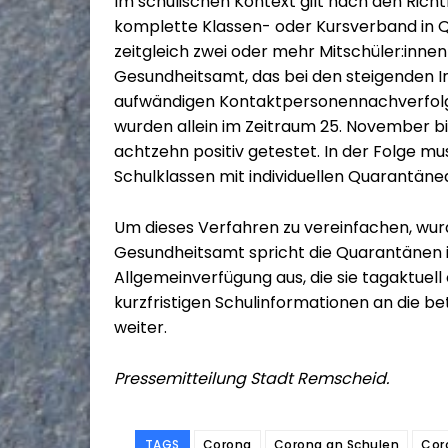
Im schulischen Kontext gilt nach den Richt
komplette Klassen- oder Kursverband in
zeitgleich zwei oder mehr Mitschüler:innen 
Gesundheitsamt, das bei den steigenden I
aufwändigen Kontaktpersonennachverfolgu
wurden allein im Zeitraum 25. November bi
achtzehn positiv getestet. In der Folge mu
Schulklassen mit individuellen Quarantä
Um dieses Verfahren zu vereinfachen, wur
Gesundheitsamt spricht die Quarantänen i
Allgemeinverfügung aus, die sie tagaktuell 
kurzfristigen Schulinformationen an die b
weiter.
Pressemitteilung Stadt Remscheid.
TAGS
Corona
Corona an Schulen
Cor