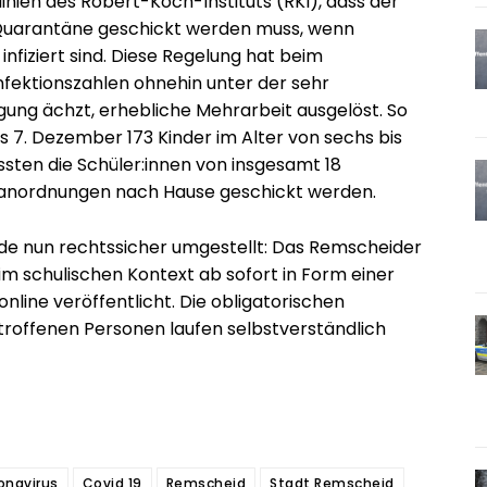
linien des Robert-Koch-Instituts (RKI), dass der
 Quarantäne geschickt werden muss, wenn
infiziert sind. Diese Regelung hat beim
nfektionszahlen ohnehin unter der sehr
ng ächzt, erhebliche Mehrarbeit ausgelöst. So
s 7. Dezember 173 Kinder im Alter von sechs bis
ssten die Schüler:innen von insgesamt 18
neanordnungen nach Hause geschickt werden.
de nun rechtssicher umgestellt: Das Remscheider
m schulischen Kontext ab sofort in Form einer
online veröffentlicht. Die obligatorischen
etroffenen Personen laufen selbstverständlich
onavirus
Covid 19
Remscheid
Stadt Remscheid