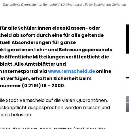
Das Leibniz Gymnasium in Remscheid-Lüttringhausen. Foto: Sascha von Gerishem
r alle Schüler:innen eines Klassen- oder
eid ab sofort durch eine für alle geltende
ktuell Absonderungen für ganze
takt geratenen Lehr- und Betreuungspersonals
 öffentliche Mitteilungen veröffentlicht die
latt. Alle Amtsblätter und
 Internetportal via
www.remscheid.de
online
net verfügen, erhalten Sicherheit beim
nummer (0 21 91) 16 – 2000.
die Stadt Remscheid auf die vielen Quarantänen,
r Maskenpflicht ausgesprochen werden müssen und
ens belasten.