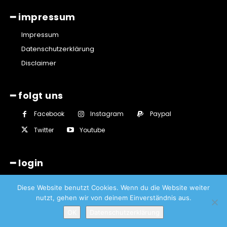
━ impressum
Impressum
Datenschutzerklärung
Disclaimer
━ folgt uns
Facebook
Instagram
Paypal
Twitter
Youtube
━ login
Diese Website benutzt Cookies. Wenn du die Website weiter
nutzt, gehen wir von deinem Einverständnis aus.
OK
Datenschutzerklärung
© Lüttringhauser - Sascha von Gerishem