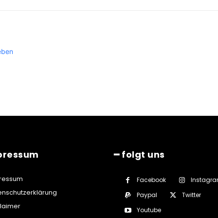
eben
pressum
━ folgt uns
ressum
Facebook
Instagr
enschutzerklärung
Paypal
Twitter
claimer
Youtube