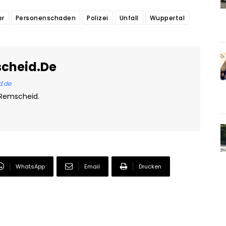
er
Personenschaden
Polizei
Unfall
Wuppertal
scheid.de
d.de
 Remscheid.
WhatsApp
Email
Drucken