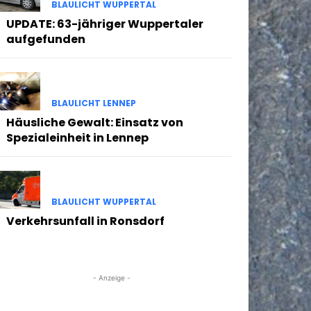
BLAULICHT WUPPERTAL
UPDATE: 63-jähriger Wuppertaler
aufgefunden
BLAULICHT LENNEP
Häusliche Gewalt: Einsatz von
Spezialeinheit in Lennep
BLAULICHT WUPPERTAL
Verkehrsunfall in Ronsdorf
- Anzeige -