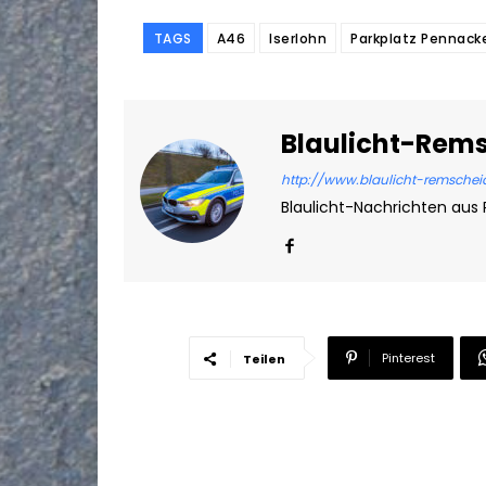
TAGS
A46
Iserlohn
Parkplatz Pennack
Blaulicht-Rem
http://www.blaulicht-remschei
Blaulicht-Nachrichten aus
Pinterest
Teilen