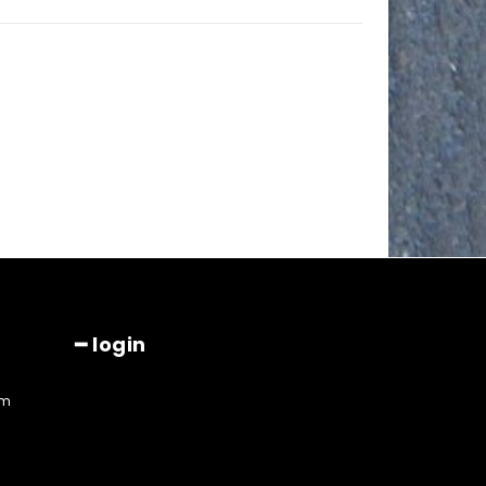
━ login
am