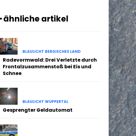
━ ähnliche artikel
BLAULICHT BERGISCHES LAND
Radevormwald: Drei Verletzte durch
Frontalzusammenstoß bei Eis und
Schnee
BLAULICHT WUPPERTAL
Gesprengter Geldautomat