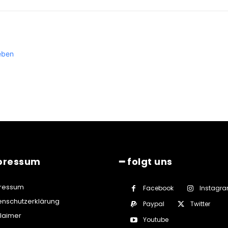
eben
pressum
━ folgt uns
ressum
Facebook
Instagr
enschutzerklärung
Paypal
Twitter
claimer
Youtube