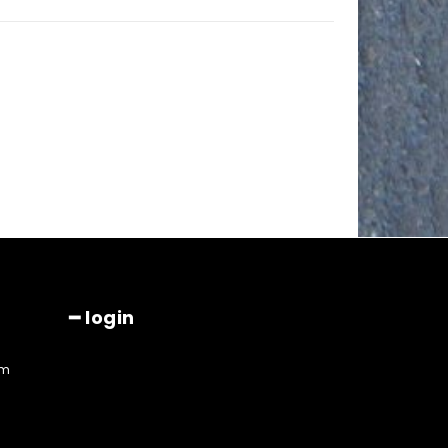
━ login
am