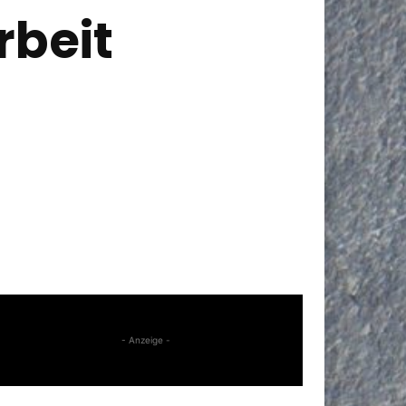
beit
- Anzeige -