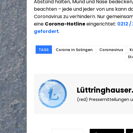
Abstand halten, Mund und Nase bedecke
beachten – jede und jeder von uns kann da
Coronavirus zu verhindern. Nur gemeinsam
eine
Corona-Hotline
eingerichtet:
0212 
gefordert
.
TAGS
Corona in Solingen
Coronavirus
K
St
Lüttringhauser
(red) Pressemitteilungen 