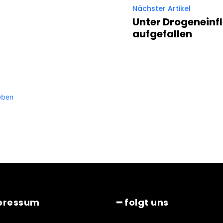
Nächster Artikel
Unter Drogeneinf
aufgefallen
eben
pressum
━ folgt uns