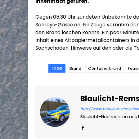
Innenstadt gerufen.
Gegen 05:30 Uhr zündeten Unbekannte das 
Schreys-Gasse an. Ein Zeuge vernahm den
den Brand löschen konnte. Ein paar Minut
Inhalt eines Altpapiermetallcontainers in 
Sachschäden. Hinweise auf den oder die Tät
TAGS
Brand
Containerbrand
Feue
Blaulicht-Rem
http://www.blaulicht-remschei
Blaulicht-Nachrichten aus