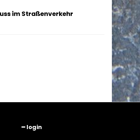
luss im Straßenverkehr
━ login