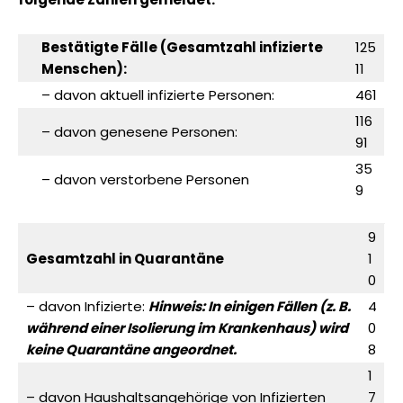
Bestätigte Fälle (Gesamtzahl infizierte
125
Menschen):
11
– davon aktuell infizierte Personen:
461
116
– davon genesene Personen:
91
35
– davon verstorbene Personen
9
9
Gesamtzahl in Quarantäne
1
0
– davon Infizierte:
Hinweis: In einigen Fällen (z. B.
4
während einer Isolierung im Krankenhaus) wird
0
keine Quarantäne angeordnet.
8
1
– davon Haushaltsangehörige von Infizierten
7