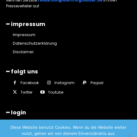
Nehmen Sie bitte
redaktion@luettringhauser.de
in Ihren
Presseverteiler auf.
━ impressum
Impressum
Datenschutzerklärung
Disclaimer
━ folgt uns
Facebook
Instagram
Paypal
Twitter
Youtube
━ login
Diese Website benutzt Cookies. Wenn du die Website weiter
nutzt, gehen wir von deinem Einverständnis aus.