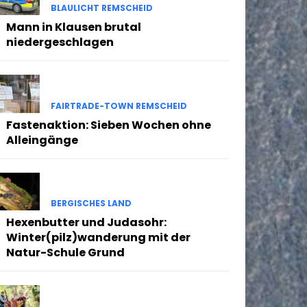
BLAULICHT REMSCHEID
Mann in Klausen brutal
niedergeschlagen
FAIRTRADE-TOWN REMSCHEID
Fastenaktion: Sieben Wochen ohne
Alleingänge
BERGISCHES LAND
Hexenbutter und Judasohr:
Winter(pilz)wanderung mit der
Natur-Schule Grund