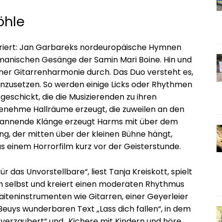
öhle
piriert: Jan Garbareks nordeuropäische Hymnen
manischen Gesänge der Samin Mari Boine. Hin und
iner Gitarrenharmonie durch. Das Duo versteht es,
nzusetzen. So werden einige Licks oder Rhythmen
geschickt, die die Musizierenden zu ihren
enehme Hallräume erzeugt, die zuweilen an den
pannende Klänge erzeugt Harms mit über dem
, der mitten über der kleinen Bühne hängt,
us einem Horrorfilm kurz vor der Geisterstunde.
r das Unvorstellbare“, liest Tanja Kreiskott, spielt
h selbst und kreiert einen moderaten Rhythmus
iteninstrumenten wie Gitarren, einer Geyerleier
euys wunderbaren Text „Lass dich fallen“, in dem
st verzaubert“ und „Kichere mit Kindern und höre