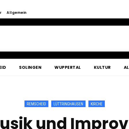
r
Allgemein
EID
SOLINGEN
WUPPERTAL
KULTUR
A
REMSCHEID
LÜTTRINGHAUSEN
KIRCHE
sik und Improv