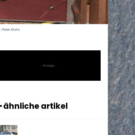
: Peter Klohs
- Anzeige -
━ ähnliche artikel