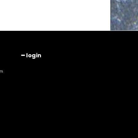
━ login
am