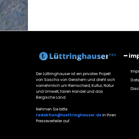
━ im
Imp
Der Lüttringhauser ist ein privates Projekt
von Sascha von Gerishem und dreht sich
Dat
vornehmlich um Remscheid, Kultur, Natur
Dis
und Umwelt, fairen Handel und das
Bergische Land.
Nehmen Sie bitte
redaktion@luettringhauser.de
in Ihren
Presseverteiler auf.