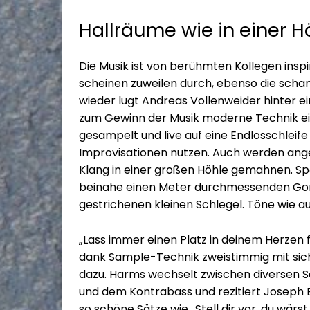
Hallräume wie in einer H
Die Musik ist von berühmten Kollegen ins
scheinen zuweilen durch, ebenso die scha
wieder lugt Andreas Vollenweider hinter e
zum Gewinn der Musik moderne Technik ei
gesampelt und live auf eine Endlosschleife 
Improvisationen nutzen. Auch werden ang
Klang in einer großen Höhle gemahnen. S
beinahe einen Meter durchmessenden Gong
gestrichenen kleinen Schlegel. Töne wie a
„Lass immer einen Platz in deinem Herzen fü
dank Sample-Technik zweistimmig mit sic
dazu. Harms wechselt zwischen diversen Sa
und dem Kontrabass und rezitiert Joseph B
so schöne Sätze wie „Stell dir vor, du wär