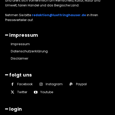
und dreht sich vornehmlich um Remscheid, Kultur, Natur und
Umwelt, fairen Handel und das Bergische Land.
Nehmen Sie bitte
redaktion@luettringhauser.de
in Ihren
Presseverteiler auf.
━ impressum
Impressum
Datenschutzerklärung
Disclaimer
━ folgt uns
Facebook
Instagram
Paypal
Twitter
Youtube
━ login