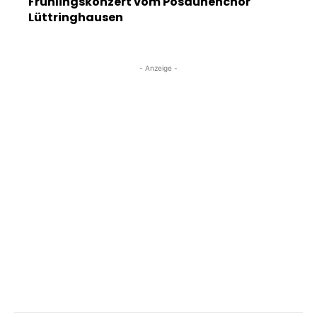
Frühlingskonzert vom Posaunenchor
Lüttringhausen
- Anzeige -