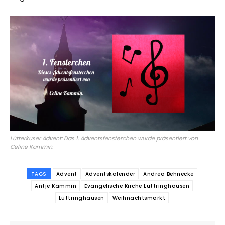
Lütterkuser Advent: Das 1. Adventsfensterchen wurde präsentiert von
Celine Kammin.
TAGS
Advent
Adventskalender
Andrea Behnecke
Antje Kammin
Evangelische Kirche Lüttringhausen
Lüttringhausen
Weihnachtsmarkt