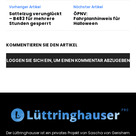
Vorheriger Artikel
Nächster Artikel
Sattelzug verunglückt
ÖPNV:
– B483 für mehrere
Fahrplanhinweis für
Stunden gesperrt
Halloween
KOMMENTIEREN SIE DEN ARTIKEL
LOGGEN SIE SICH EIN, UM EINEN KOMMENTAR ABZUGEBEN
Der Lüttringhauser ist ein privates Projekt von Sascha von Gerishem