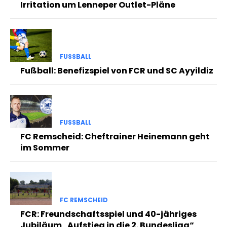
Irritation um Lenneper Outlet-Pläne
FUSSBALL
Fußball: Benefizspiel von FCR und SC Ayyildiz
FUSSBALL
FC Remscheid: Cheftrainer Heinemann geht
im Sommer
FC REMSCHEID
FCR: Freundschaftsspiel und 40-jähriges
Jubiläum „Aufstieg in die 2. Bundesliga“