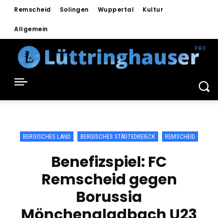
Remscheid
Solingen
Wuppertal
Kultur
Allgemein
BERGISCHES LAND
BERGISCHES STÄDTEDREIECK
REMSCHEID
Benefizspiel: FC
Remscheid gegen
Borussia
Mönchengladbach U23