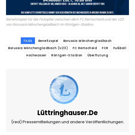
Benefizispiel für die Flutopfer zwischen dem FC Remscheid und der U23
von Borussia Mönchengladbach im Röntgen-Stadion.
TAGS
Benefizspiel
Borussia Mönchengladbach
Borussia Mönchengladbach (U23)
FC Remscheid
FCR
Fußball
Hochwasser
Röntgen-Stadion
Überflutung
Lüttringhauser.de
(red) Pressemitteilungen und andere Veröffentlichungen.