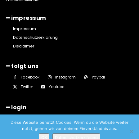
━ impressum
Impressum
Datenschutzerklärung
Disclaimer
━ folgt uns
Facebook
Instagram
Paypal
Twitter
Youtube
━ login
Diese Website benutzt Cookies. Wenn du die Website weiter
nutzt, gehen wir von deinem Einverständnis aus.
OK
Datenschutzerklärung
© Lüttringhauser - Sascha von Gerishem