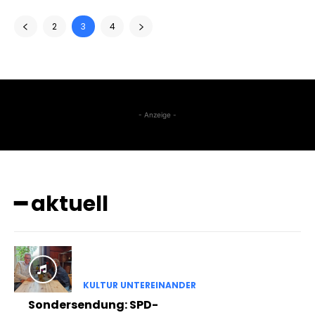
2
3
4
- Anzeige -
━ aktuell
KULTUR UNTEREINANDER
Sondersendung: SPD-