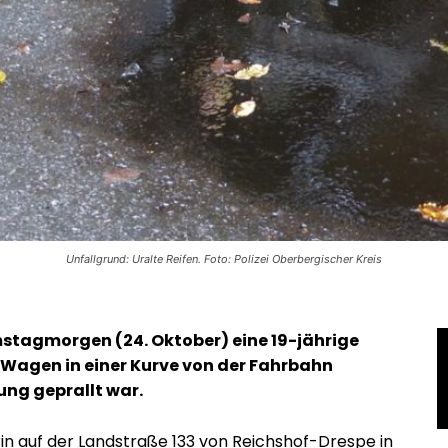
Unfallgrund: Uralte Reifen. Foto: Polizei Oberbergischer Kreis
stagmorgen (24. Oktober) eine 19-jährige
 Wagen in einer Kurve von der Fahrbahn
ng geprallt war.
in auf der Landstraße 133 von Reichshof-Drespe in