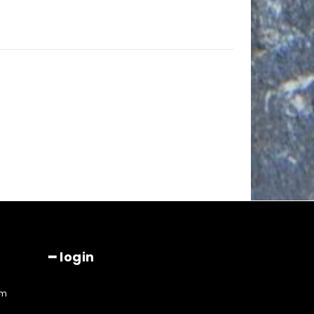
━ login
am