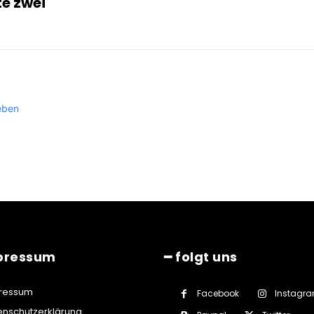
e zwei
eben
pressum
━ folgt uns
ressum
Facebook
Instagr
enschutzerklärung