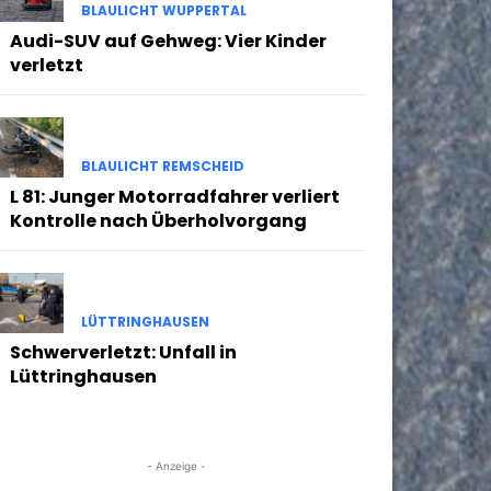
BLAULICHT WUPPERTAL
Audi-SUV auf Gehweg: Vier Kinder
verletzt
BLAULICHT REMSCHEID
L 81: Junger Motorradfahrer verliert
Kontrolle nach Überholvorgang
LÜTTRINGHAUSEN
Schwerverletzt: Unfall in
Lüttringhausen
- Anzeige -