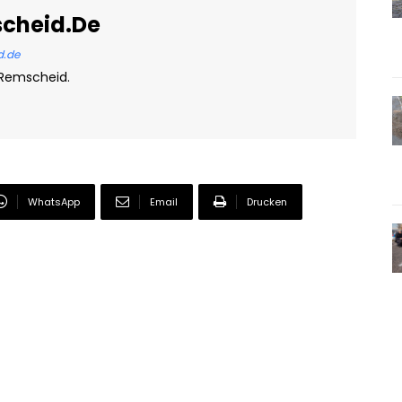
scheid.de
d.de
 Remscheid.
WhatsApp
Email
Drucken