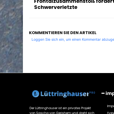
Frontalzusammenstoß fordert
Schwerverletzte
KOMMENTIEREN SIE DEN ARTIKEL
Loggen Sie sich ein, um einen Kommentar abzug
━ im
Imp
Der Lüttringhauser ist ein privates Projekt
von Sascha von Gerishem und dreht sich
Dat