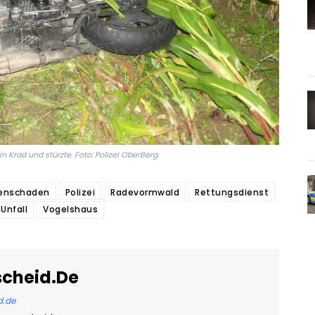
in Krad und stürzte. Foto: Polizei OberBerg
enschaden
Polizei
Radevormwald
Rettungsdienst
Unfall
Vogelshaus
scheid.de
d.de