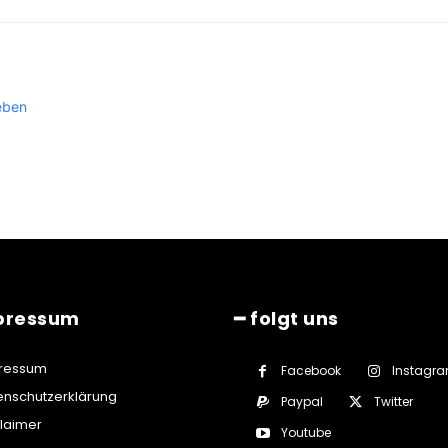
eben
pressum
━ folgt uns
ressum
Facebook
Instagr
enschutzerklärung
Paypal
Twitter
claimer
Youtube