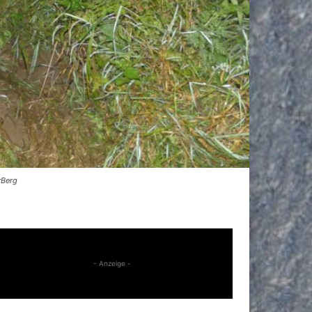
rBerg
- Anzeige -