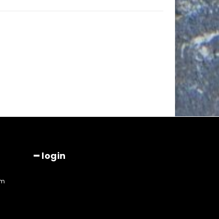
━ login
am