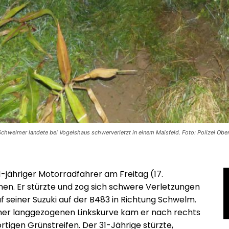
Schwelmer landete bei Vogelshaus schwerverletzt in einem Maisfeld. Foto: Polizei Obe
31-jähriger Motorradfahrer am Freitag (17.
. Er stürzte und zog sich schwere Verletzungen
f seiner Suzuki auf der B483 in Richtung Schwelm.
einer langgezogenen Linkskurve kam er nach rechts
tigen Grünstreifen. Der 31-Jährige stürzte,