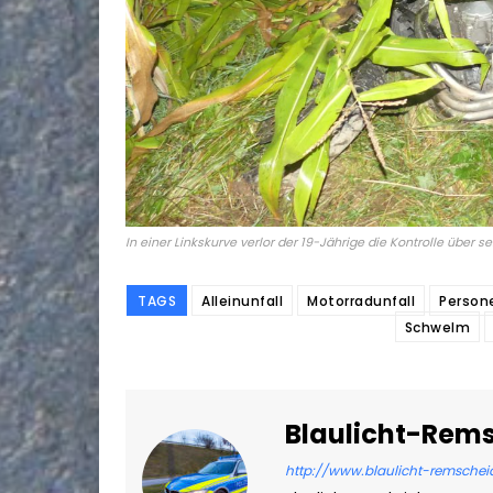
In einer Linkskurve verlor der 19-Jährige die Kontrolle über se
TAGS
Alleinunfall
Motorradunfall
Person
Schwelm
Blaulicht-Rem
http://www.blaulicht-remschei